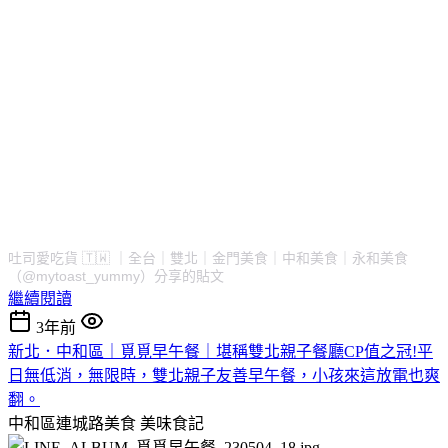
吐司愛吃貨 🇹🇼 ｜全台｜雙北｜金門美食｜中和美食｜永和美食
（@mytoast_yummy）分享的貼文
繼續閱讀
3年前
新北．中和區｜覓覓早午餐｜堪稱雙北親子餐廳CP值之冠!平
日無低消，無限時，雙北親子友善早午餐，小孩來這放電也爽
翻。
中和區連城路美食
美味食記